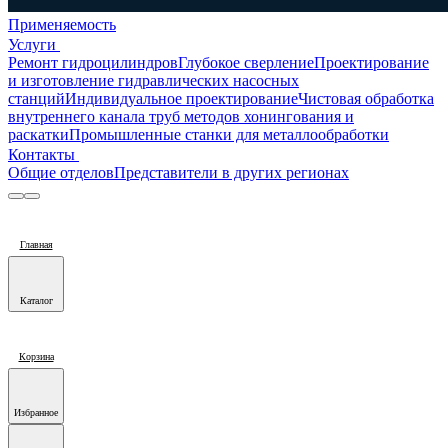
Применяемость
Услуги
Ремонт гидроцилиндров
Глубокое сверление
Проектирование
и изготовление гидравлических насосных
станций
Индивидуальное проектирование
Чистовая обработка
внутреннего канала труб методов хонингования и
раскатки
Промышленные станки для металлообработки
Контакты
Общие отделов
Представители в других регионах
Главная
Каталог
Корзина
Избранное