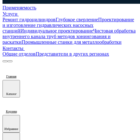
Применяемость
Услуги
Ремонт гидроцилиндров
Глубокое сверление
Проектирование
и изготовление гидравлических насосных
станций
Индивидуальное проектирование
Чистовая обработка
внутреннего канала труб методов хонингования и
раскатки
Промышленные станки для металлообработки
Контакты
Общие отделов
Представители в других регионах
Главная
Каталог
Корзина
Избранное