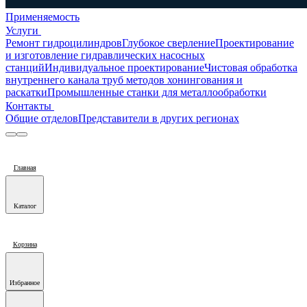
Применяемость
Услуги
Ремонт гидроцилиндров
Глубокое сверление
Проектирование
и изготовление гидравлических насосных
станций
Индивидуальное проектирование
Чистовая обработка
внутреннего канала труб методов хонингования и
раскатки
Промышленные станки для металлообработки
Контакты
Общие отделов
Представители в других регионах
Главная
Каталог
Корзина
Избранное