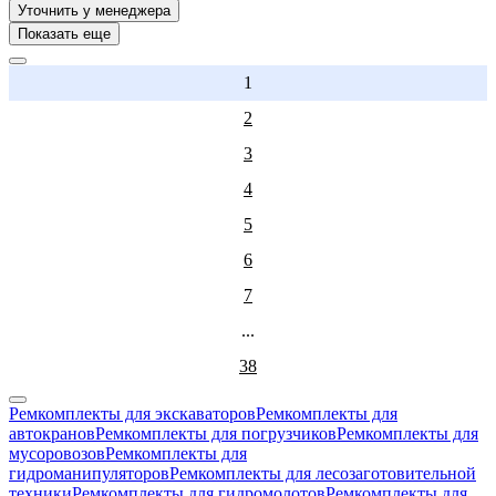
Уточнить у менеджера
Показать еще
1
2
3
4
5
6
7
...
38
Ремкомплекты для экскаваторов
Ремкомплекты для
автокранов
Ремкомплекты для погрузчиков
Ремкомплекты для
мусоровозов
Ремкомплекты для
гидроманипуляторов
Ремкомплекты для лесозаготовительной
техники
Ремкомплекты для гидромолотов
Ремкомплекты для