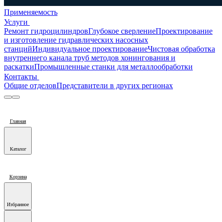
Применяемость
Услуги
Ремонт гидроцилиндров
Глубокое сверление
Проектирование
и изготовление гидравлических насосных
станций
Индивидуальное проектирование
Чистовая обработка
внутреннего канала труб методов хонингования и
раскатки
Промышленные станки для металлообработки
Контакты
Общие отделов
Представители в других регионах
Главная
Каталог
Корзина
Избранное