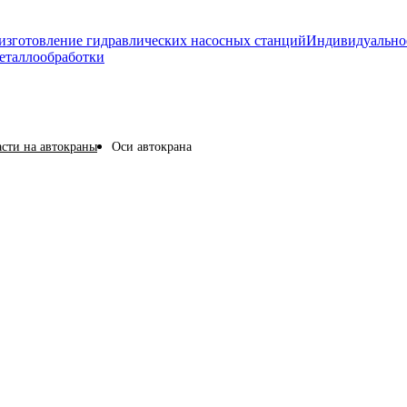
изготовление гидравлических насосных станций
Индивидуально
еталлообработки
асти на автокраны
Оси автокрана