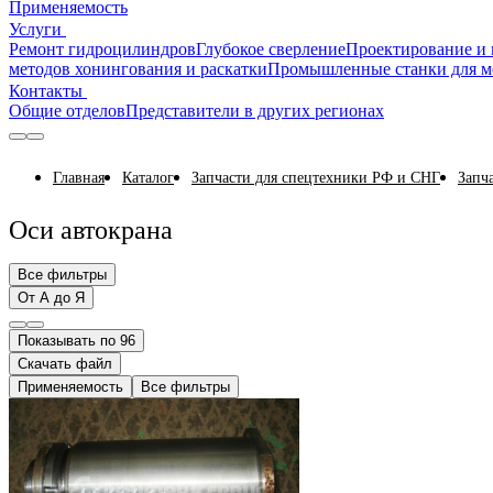
Применяемость
Услуги
Ремонт гидроцилиндров
Глубокое сверление
Проектирование и 
методов хонингования и раскатки
Промышленные станки для м
Контакты
Общие отделов
Представители в других регионах
Главная
Каталог
Запчасти для спецтехники РФ и СНГ
Запч
Оси автокрана
Все фильтры
От А до Я
Показывать по 96
Скачать файл
Применяемость
Все фильтры