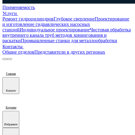
Применяемость
Услуги
Ремонт гидроцилиндров
Глубокое сверление
Проектирование
и изготовление гидравлических насосных
станций
Индивидуальное проектирование
Чистовая обработка
внутреннего канала труб методов хонингования и
раскатки
Промышленные станки для металлообработки
Контакты
Общие отделов
Представители в других регионах
Главная
Каталог
Корзина
Избранное