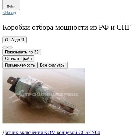
Войти
<
Назад
Коробки отбора мощности из РФ и СНГ
От А до Я
Показывать по 32
Скачать файл
Применяемость
Все фильтры
Датчик включения КОМ концевой CCSEN04