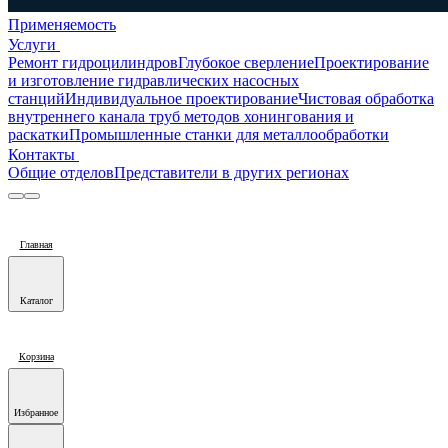
Применяемость
Услуги
Ремонт гидроцилиндров
Глубокое сверление
Проектирование
и изготовление гидравлических насосных
станций
Индивидуальное проектирование
Чистовая обработка
внутреннего канала труб методов хонингования и
раскатки
Промышленные станки для металлообработки
Контакты
Общие отделов
Представители в других регионах
Главная
Каталог
Корзина
Избранное