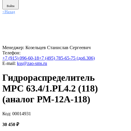
Войти
<
Назад
Менеджер:
Козельцев Станислав Сергеевич
Телефон:
+7 (915) 096-60-18
+7 (495) 785-65-75 (доб.306)
E-mail:
kss@zao-sms.ru
Гидрораспределитель
МРС 63.4/1.PL4.2 (118)
(аналог РМ-12А-118)
Код: 00014931
30 450
₽