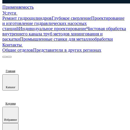
Применяемость
Услуги
Ремонт гидроцилиндров
Глубокое сверление
Проектирование
и изготовление гидравлических насосных
станций
Индивидуальное проектирование
Чистовая обработка
внутреннего канала труб методов хонингования и
раскатки
Промышленные станки для металлообработки
Контакты
Общие отделов
Представители в других регионах
Главная
Каталог
Корзина
Избранное